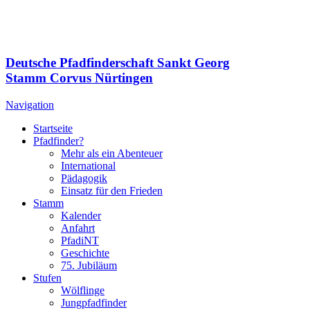
Deutsche Pfadfinderschaft Sankt Georg
Stamm Corvus Nürtingen
Navigation
Startseite
Pfadfinder?
Mehr als ein Abenteuer
International
Pädagogik
Einsatz für den Frieden
Stamm
Kalender
Anfahrt
PfadiNT
Geschichte
75. Jubiläum
Stufen
Wölflinge
Jungpfadfinder